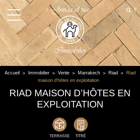
Jemaa el fna
€
Immobilier
Accueil
Immobilier
Vente
Marrakech
Riad
Riad
maison d'hôtes en exploitation
RIAD MAISON D’HÔTES EN
EXPLOITATION
TERRASSE
TITRÉ