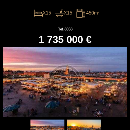
X15
X15
450m²
Ref.8038
1 735 000 €