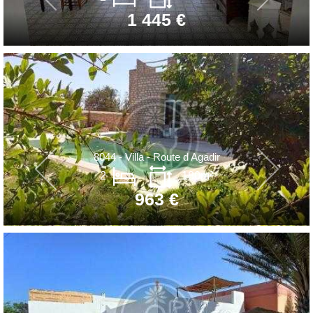
1 445 €
8044 - Villa - Route d Agadir
2
180m²
963 €