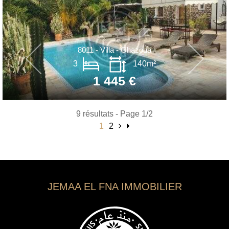
8011 - Villa - Ghazoua
3
140m²
1 445 €
9 résultats - Page 1/2
1
2
JEMAA EL FNA IMMOBILIER