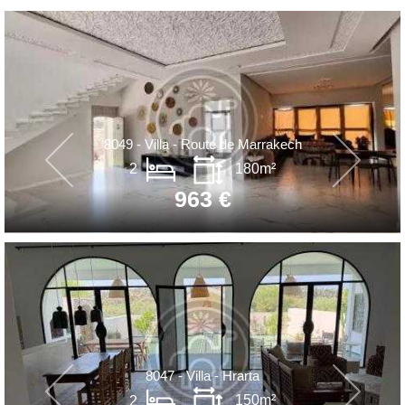
8049 - Villa - Route de Marrakech
2
180m²
963 €
8047 - Villa - Hrarta
2
150m²