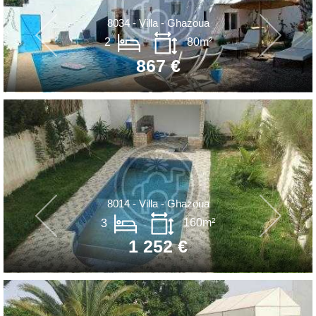
8034 - Villa - Ghazoua
2
80m²
867 €
8014 - Villa - Ghazoua
3
160m²
1 252 €