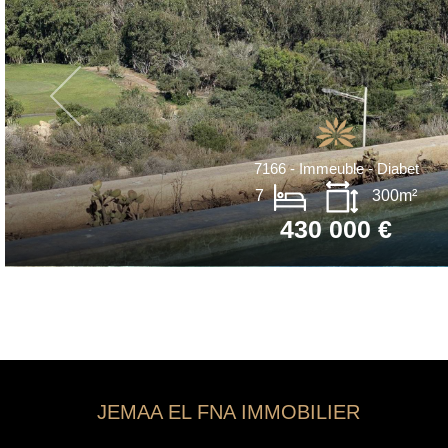
7166 - Immeuble - Diabet
7
300m²
430 000 €
JEMAA EL FNA IMMOBILIER