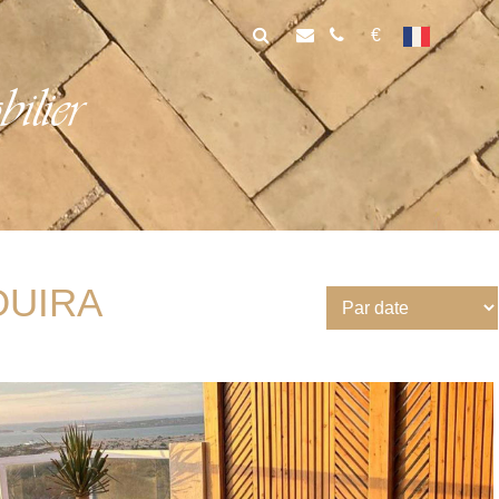
€
lier
OUIRA