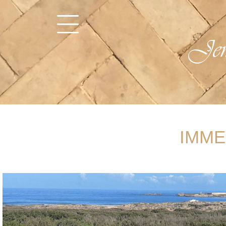
Jem
IMME