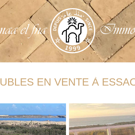
aa el fna
Immobi
UBLES EN VENTE À ESSA