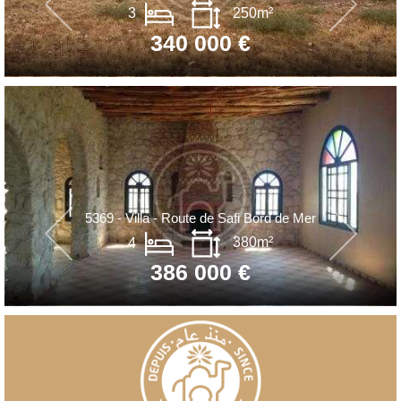
3
250m²
340 000 €
5369 - Villa - Route de Safi Bord de Mer
4
380m²
386 000 €