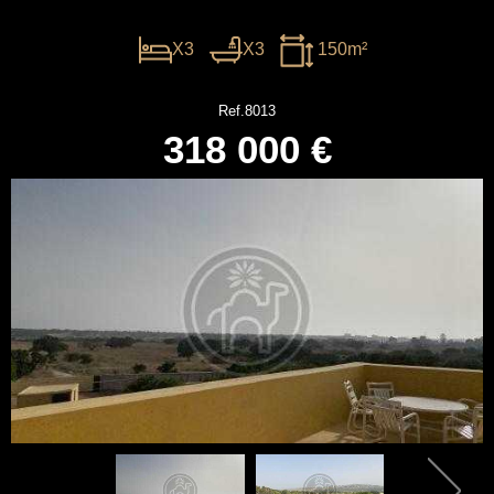
X3
X3
150m²
Ref.8013
318 000 €