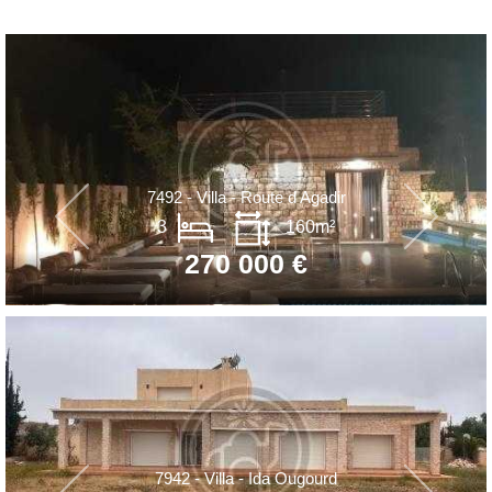
7492 - Villa - Route d Agadir
3
160m²
270 000 €
7942 - Villa - Ida Ougourd