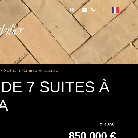
€
lier
e 7 Suites à 20min d'Essaouira
DE 7 SUITES À
A
Ref.8031
850 000 €