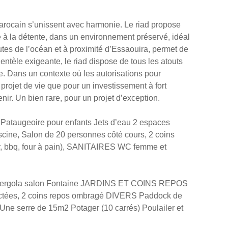
 marocain s’unissent avec harmonie. Le riad propose
e à la détente, dans un environnement préservé, idéal
utes de l’océan et à proximité d’Essaouira, permet de
entèle exigeante, le riad dispose de tous les atouts
e. Dans un contexte où les autorisations pour
projet de vie que pour un investissement à fort
nir. Un bien rare, pour un projet d’exception.
 Pataugeoire pour enfants Jets d’eau 2 espaces
ine, Salon de 20 personnes côté cours, 2 coins
our, bbq, four à pain), SANITAIRES WC femme et
s Pergola salon Fontaine JARDINS ET COINS REPOS
e cactées, 2 coins repos ombragé DIVERS Paddock de
 Une serre de 15m2 Potager (10 carrés) Poulailer et