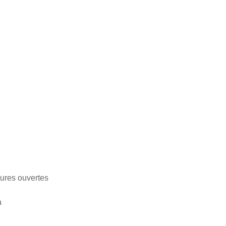
eures ouvertes
a