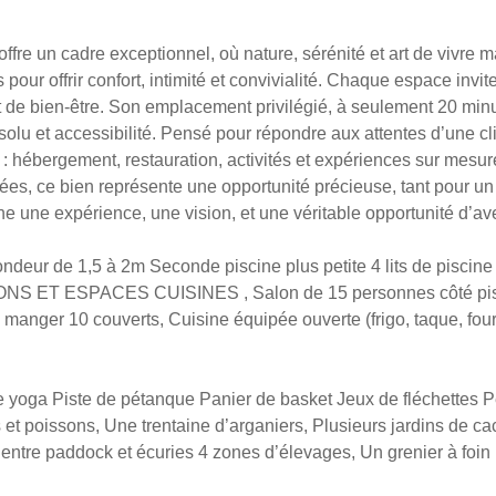
offre un cadre exceptionnel, où nature, sérénité et art de vivre
r offrir confort, intimité et convivialité. Chaque espace invit
 et de bien-être. Son emplacement privilégié, à seulement 20 min
solu et accessibilité. Pensé pour répondre aux attentes d’une cli
: hébergement, restauration, activités et expériences sur mesur
es, ce bien représente une opportunité précieuse, tant pour un 
rne une expérience, une vision, et une véritable opportunité d’ave
eur de 1,5 à 2m Seconde piscine plus petite 4 lits de piscine
SALONS ET ESPACES CUISINES , Salon de 15 personnes côté pisc
à manger 10 couverts, Cuisine équipée ouverte (frigo, taque, f
oga Piste de pétanque Panier de basket Jeux de fléchette
es et poissons, Une trentaine d’arganiers, Plusieurs jardins d
entre paddock et écuries 4 zones d’élevages, Un grenier à foin