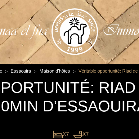
aa el fna
Immobi
te
Essaouira
Maison d'hôtes
Véritable opportunité: Riad d
PORTUNITÉ: RIAD 
20MIN D’ESSAOUIR
X7
X7