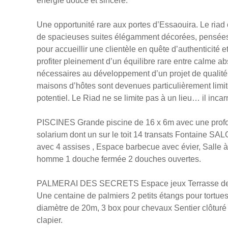
énergie douce et sincère.
Une opportunité rare aux portes d’Essaouira. Le riad 
de spacieuses suites élégamment décorées, pensées pou
pour accueillir une clientèle en quête d’authenticité
profiter pleinement d’un équilibre rare entre calme ab
nécessaires au développement d’un projet de qualité 
maisons d’hôtes sont devenues particulièrement limité
potentiel. Le Riad ne se limite pas à un lieu… il inca
PISCINES Grande piscine de 16 x 6m avec une profond
solarium dont un sur le toit 14 transats Fontaine 
avec 4 assises , Espace barbecue avec évier, Salle 
homme 1 douche fermée 2 douches ouvertes.
PALMERAI DES SECRETS Espace jeux Terrasse de y
Une centaine de palmiers 2 petits étangs pour tortu
diamètre de 20m, 3 box pour chevaux Sentier clôturé 
clapier.