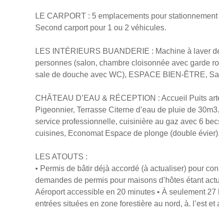
LE CARPORT : 5 emplacements pour stationnement voit
Second carport pour 1 ou 2 véhicules.
LES INTÉRIEURS BUANDERIE : Machine à laver de 
personnes (salon, chambre cloisonnée avec garde ro
sale de douche avec WC), ESPACE BIEN-ÊTRE, Sale
CHÂTEAU D’EAU & RÉCEPTION : Accueil Puits artési
Pigeonnier, Terrasse Citerne d’eau de pluie de 30
service professionnelle, cuisinière au gaz avec 6 becs
cuisines, Economat Espace de plonge (double évier)
LES ATOUTS :
• Permis de bâtir déjà accordé (à actualiser) pour co
demandes de permis pour maisons d’hôtes étant actuel
Aéroport accessible en 20 minutes • À seulement 27 k
entrées situées en zone forestière au nord, à. l’est e