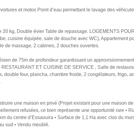
ures et motos Point d’eau permettant le lavage des véhicules. 
20 kg, Double évier Table de repassage. LOGEMENTS POUR 
be, cuisine équipée, sale de douche avec WC), Appartement po
 de massage, 2 cabines, 2 douches ouvertes.
en de 75m de profondeur garantissant un approvisionnement c
m3. RESTAURANT ET CUISINE DE SERVICE , Salle de restaurant 
, double four, plancha, chambre froide, 2 congélateurs, frigo, a
.
nstruire une maison en privé (Projet existant pour une maison de
lement refusées, ce bien représente une opportunité rare • Riad
m du centre d’Essaouira • Surface de 1,1 Ha avec clos du murs 
t au sud • Vendu meublé.