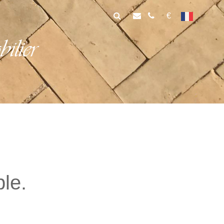
€
lier
ble.