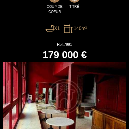
COUP DE
TITRÉ
COEUR
X1
140m²
Ref.7991
179 000 €