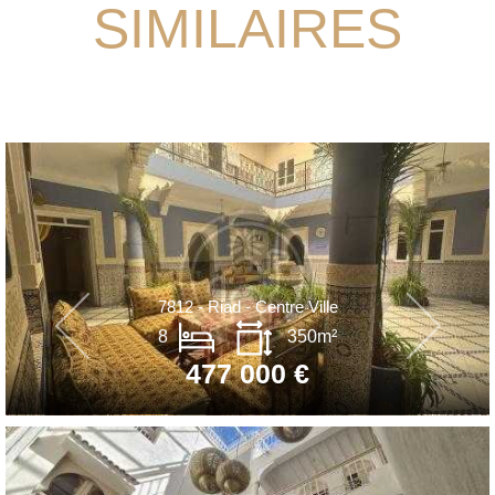
SIMILAIRES
7812 - Riad - Centre Ville
8
350m²
477 000 €