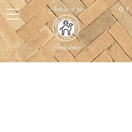
Jemaa el fna
€
Immobilier