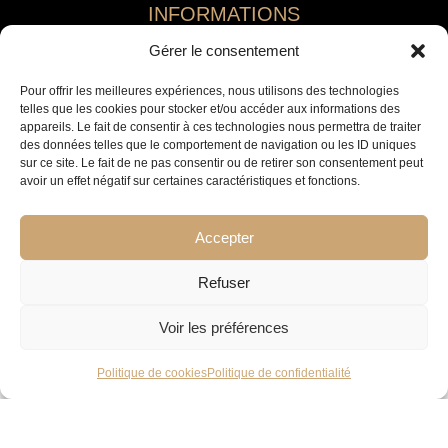
INFORMATIONS
Gérer le consentement
Politique de confidentialité
Politique de cookies
Pour offrir les meilleures expériences, nous utilisons des technologies
telles que les cookies pour stocker et/ou accéder aux informations des
Plan du site
appareils. Le fait de consentir à ces technologies nous permettra de traiter
Nos Partenaires
des données telles que le comportement de navigation ou les ID uniques
sur ce site. Le fait de ne pas consentir ou de retirer son consentement peut
SUIVEZ-NOUS
avoir un effet négatif sur certaines caractéristiques et fonctions.
Accepter
Refuser
© 2026 Jemaa El Fna Immobilier
Voir les préférences
Politique de cookies
Politique de confidentialité
Marrakech
mc@immobilier-pro-maroc.com
+212 661 215 667