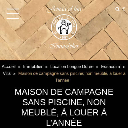
Jemaa el fna
€
Immobilier
Accueil
Immobilier
Location Longue Durée
Essaouira
Villa
Maison de campagne sans piscine, non meublé, à louer à
l'année
MAISON DE CAMPAGNE
SANS PISCINE, NON
MEUBLÉ, À LOUER À
L’ANNÉE