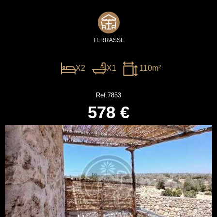
TERRASSE
X2
X1
110m²
Ref.7853
578 €