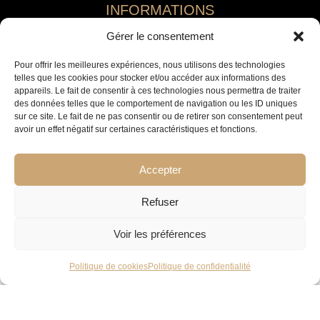
INFORMATIONS
Gérer le consentement
Politique de confidentialité
Politique de cookies
Pour offrir les meilleures expériences, nous utilisons des technologies
telles que les cookies pour stocker et/ou accéder aux informations des
Plan du site
appareils. Le fait de consentir à ces technologies nous permettra de traiter
Nos Partenaires
des données telles que le comportement de navigation ou les ID uniques
sur ce site. Le fait de ne pas consentir ou de retirer son consentement peut
SUIVEZ-NOUS
avoir un effet négatif sur certaines caractéristiques et fonctions.
Accepter
Refuser
© 2026 Jemaa El Fna Immobilier
Voir les préférences
Politique de cookies
Politique de confidentialité
Marrakech
mc@immobilier-pro-maroc.com
+212 661 215 667