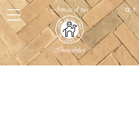
Jemaa el fna
€
Immobilier