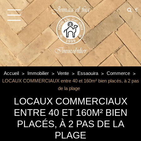
Jemaa el fna
€
Immobilier
Accueil
Immobilier
Vente
Essaouira
Commerce
LOCAUX COMMERCIAUX entre 40 et 160m² bien placés, à 2 pas
de la plage
LOCAUX COMMERCIAUX
ENTRE 40 ET 160M² BIEN
PLACÉS, À 2 PAS DE LA
PLAGE